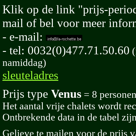
Klik op de link "prijs-perio
mail of bel voor meer inform
- e-mail:
- tel: 0032(0)477.71.50.60
(
namiddag)
sleuteladres
Prijs type
Venus
= 8 personen 
Het aantal vrije chalets wordt r
Ontbrekende data in de tabel zij
Gelieve te mailen voor de prijs 