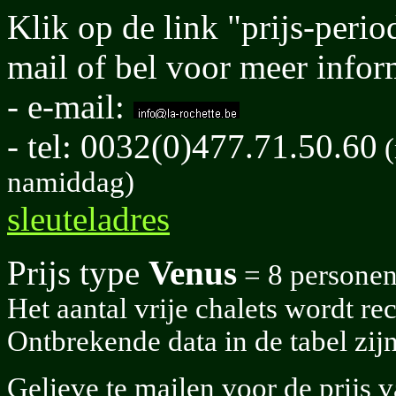
Klik op de link "prijs-perio
mail of bel voor meer inform
- e-mail:
- tel: 0032(0)477.71.50.60
(
namiddag)
sleuteladres
Prijs type
Venus
= 8 personen 
Het aantal vrije chalets wordt r
Ontbrekende data in de tabel zij
Gelieve te mailen voor de prijs 